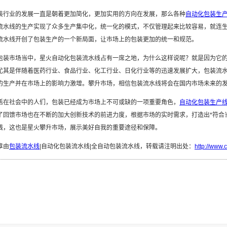
装行业的发展一直是朝着更加简化，更加实用的方向在发展，那么各种
自动化包装生
流水线的生产实现了众多生产集中化，统一化的模式，不仅管理起来比较容易，就连
流水线开创了包装生产的一个新局面，让市场上的包装更加的统一和规范。
包装市场当中，星火自动化包装流水线占有一席之地，为什么这样说呢？就是因为它
尤其是伴随着医药行业、食品行业、化工行业、日化行业等的迅速发展扩大，包装流
的生产并在市场上的影响力激增。攀升市场，相信包装流水线将会在国内市场未来的
活在社会中的人们，包装已经成为市场上不可或缺的一项重要角色，
自动化包装生产
了回馈市场也在不断的加大创新技术的前进力度，根据市场的实时需求，打造出*符合
线，这也是星火攀升市场，展示美好自我的重要途径和保障。
章由
包装流水线
|自动化包装流水线|全自动包装流水线，转载请注明出处：
http://www.