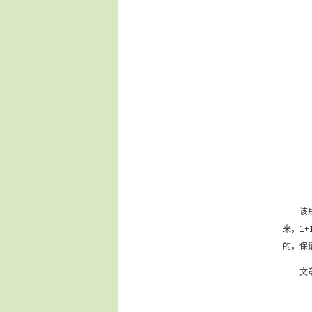
该瓶装
来，1
的，保
文