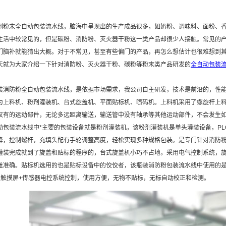
到粉末全自动包装流水线，脑海中呈现出的生产成品很多，如奶粉、调味料、面粉、
生活中较常见的，但是碳粉、消防粉、灭火器干粉这一类产品却很少人接触。常见的
们脑补就能猜出大概。对于不常见，甚至有些偏门的产品，再怎么想估计也很难想到
天就为大家介绍一下针对消防粉、灭火器干粉、碳粉等粉末类产品研发的
全自动包装
防粉全自动包装流水线，是依据市场需求，我公司自主研发，技术是前沿的，性能
为上料机、粉剂灌装机、台式旋盖机、平面贴标机、喷码机。上料机采用了螺旋杆上
仅有的运动部件，无论多远距离输送，输送管中没有轴承等其他运动部件，不会发生
动包装流水线中*主要的包装设备就是粉剂灌装机，该粉剂灌装机是单头灌装设备，P
降，控制螺杆，充填头配有手轮调整高度，轻松实现多种规格包装。是专门针对消防
灌装完成就到了旋盖和贴标的程序的，台式旋盖机小巧不占地，采用电气控制系统，
盖准确。贴标机选用的也是贴标设备中的佼佼者，该瓶装消防粉包装流水线中使用的
C+触摸屏+传感器电控系统控制，使用方便，无物不贴标，无标自动校正和检测。