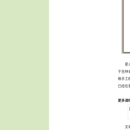
星火调
于吉林
格手工
已经在
更多调
文