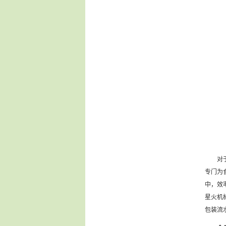
对于食
专门为
中，效
星火机
包装流