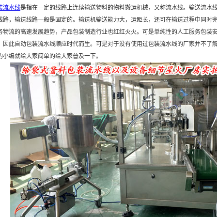
装流水线
是指在一定的线路上连续输送物料的物料搬运机械，又称流水线。输送流水
线路，输送线路一般是固定的。输送机输送能力大，运距长，还可在输送过程中同时
务物流的高速发展趋势，产品包装制造行业也红红火火。可是单纯性的人工服务包装
，因此自动包装流水线顺应时代而生。可是对于没有使用过包装流水线的厂家并不了
的小编就给大家简单的给大家普及一下。