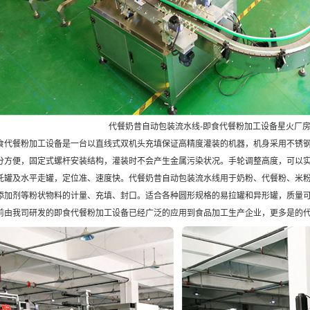
代餐奶昔自动包装流水线-即食代餐粉加工设备星火厂
餐粉加工设备是一台以直线式双机头充填保证高精度灌装的机器，机身采用不锈钢
分方便，固定式螺杆安装结构，灌装时不会产生金属污染状况。手轮调整高度，可以实
托罐及水平走罐，定位准、速度快。代餐奶昔自动包装流水线用于奶粉、代餐粉、米
添加剂等粉状物料的计量、充填、封口。适合各种圆形规格的易拉罐和异形罐，质量
前由我司研发的即食代餐粉加工设备已经广泛的应用到食品加工生产企业，更多是的