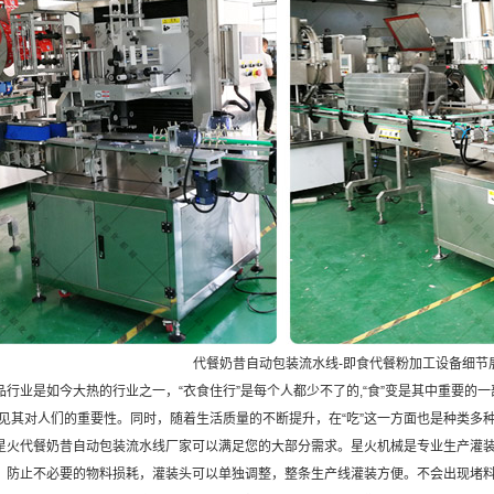
代餐奶昔自动包装流水线-即食代餐粉加工设备细节
业是如今大热的行业之一，“衣食住行”是每个人都少不了的,“食”变是其中重要的一
可见其对人们的重要性。同时，随着生活质量的不断提升，在“吃”这一方面也是种类多
星火代餐奶昔自动包装流水线厂家可以满足您的大部分需求。星火机械是专业生产灌
，防止不必要的物料损耗，灌装头可以单独调整，整条生产线灌装方便。不会出现堵