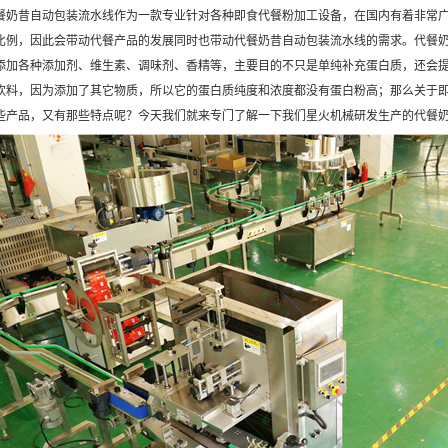
昔自动包装流水线作为一款专业针对各种即食代餐粉加工设备，在国内有着非常广
比例，因此会带动代餐产品的发展同时也带动代餐奶昔自动包装流水线的需求。代餐
添加各种添加剂、维生素、调味剂、香精等，主要目的不只是单纯补充蛋白质，还会
饮料，因为添加了其它物质，所以它的蛋白质纯度和浓度都没有蛋白粉高；那么关于
些产品，又有那些特点呢？今天我们就来专门了解一下我们星火机械研发生产的代餐